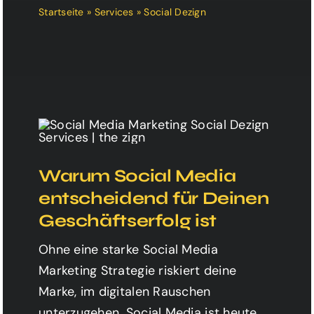
dich ein und beginne sofort!
Startseite
»
Services
»
Social Dezign
Sie sehen gerade einen Platzhalterinhalt
von
HubSpot
. Um auf den eigentlichen
Inhalt zuzugreifen, klicken Sie auf die
Schaltfläche unten. Bitte beachten Sie,
dass dabei Daten an Drittanbieter
weitergegeben werden.
Inhalt entsperren
Warum Social Media
Mehr Informationen
entscheidend für Deinen
Geschäftserfolg ist
Ohne eine starke Social Media
Marketing Strategie riskiert deine
Marke, im digitalen Rauschen
unterzugehen. Social Media ist heute