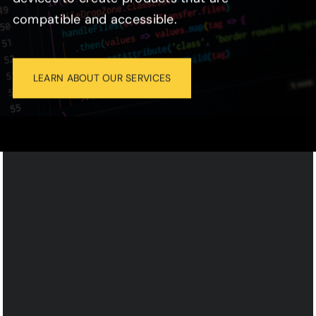
von
HubSpot
. Um auf den eigentlichen
compatible and accessible.
Inhalt zuzugreifen, klicken Sie auf die
Schaltfläche unten. Bitte beachten Sie,
dass dabei Daten an Drittanbieter
weitergegeben werden.
LEARN ABOUT OUR SERVICES
Inhalt entsperren
Mehr Informationen