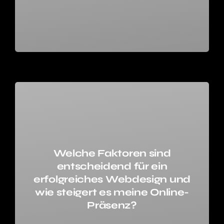
Welche Faktoren sind
entscheidend für ein
erfolgreiches Webdesign und
wie steigert es meine Online-
Präsenz?