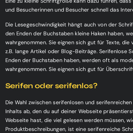
Eine zu kleine Schriftgröße kann dazu führen, dass
ichen Inhalt zuzugreifen, klicken Sie auf die
nten. Bitte beachten Sie, dass dabei Daten
und Besucherinnen und Besucher schnell das Intere
ttanbieter weitergegeben werden.
Die Lesegeschwindigkeit hängt auch von der Schrift
Inhalt entsperren
den Enden der Buchstaben kleine Haken haben, wer
wahrgenommen. Sie eignen sich gut für Texte, die 
Mehr Informationen
z.B. lange Artikel oder Blog-Beiträge. Serifenlose S
Enden der Buchstaben haben, werden oft als mode
wahrgenommen. Sie eignen sich gut für Überschrif
Serifen oder serifenlos?
Die Wahl zwischen serifenlosen und serifenreichen
Inhalts ab, den du auf deiner Webseite präsentiers
Webseite hast, die viel gelesen werden müssen, wie
Produktbeschreibungen, ist eine serifenreiche Sc