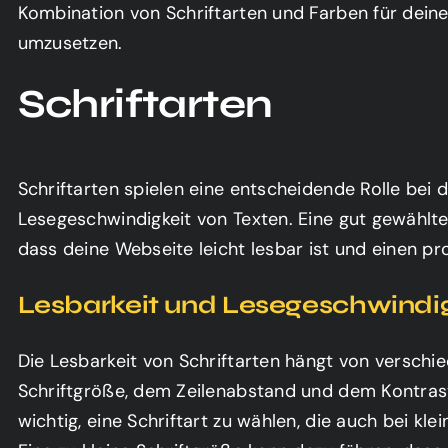
Kombination von Schriftarten und Farben für dei
umzusetzen.
Schriftarten
Schriftarten spielen eine entscheidende Rolle bei 
Lesegeschwindigkeit von Texten. Eine gut gewählte
en Starter Dezign
dass deine Webseite leicht lesbar ist und einen pr
ostenlosen Zugang zur Business Dezigner Academy
Lesbarkeit und Lesegeschwindig
ul „Webseiten-Starter-Dezign“ kostenlos! Starte
e du deine eigene Webseite einfach und ohne
len kannst. Trage dich ein und beginne sofort!
Die Lesbarkeit von Schriftarten hängt von verschie
Schriftgröße, dem Zeilenabstand und dem Kontrast 
wichtig, eine Schriftart zu wählen, die auch bei klei
e einen Platzhalterinhalt von
HubSpot
. Um