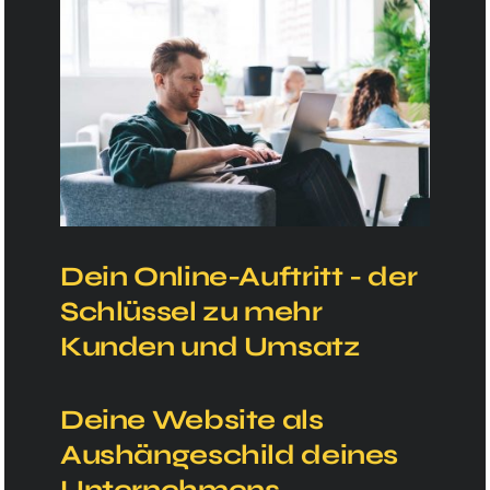
Inhalt entsperren
Mehr Informationen
Dein Online-Auftritt - der
Schlüssel zu mehr
Kunden und Umsatz
Deine Website als
Aushängeschild deines
Unternehmens