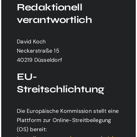
Redaktionell
Inhalt entsperren
verantwortlich
Mehr Informationen
David Koch
Neckarstraße 15
40219 Düsseldorf
EU-
Streitschlichtung
Die Europäische Kommission stellt eine
Plattform zur Online-Streitbeilegung
(OS) bereit: