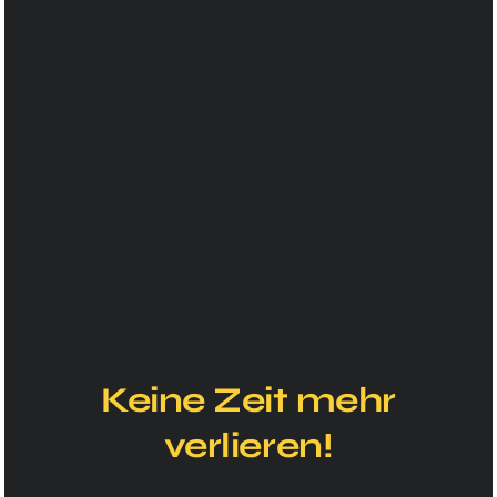
Webseiten Starter
Dezign
Keine Zeit mehr
Sichere dir jetzt kostenlosen Zugang zur Business
verlieren!
Dezigner Academy und erhalte das Modul
„Webseiten-Starter-Dezign“ kostenlos! Starte durch
und lerne, wie du deine eigene Webseite einfach