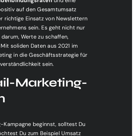
ndenbindungsraten
und eine
g positiv auf den Gesamtumsatz
r richtige Einsatz von Newslettern
rnehmens sein. Es geht nicht nur
 darum, Werte zu schaffen,
Mit soliden Daten aus 2021 im
ting in die Geschäftsstrategie für
erständlichkeit sein.
ail-Marketing-
n
-Kampagne beginnst, solltest Du
Möchtest Du zum Beispiel Umsatz