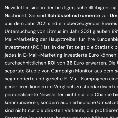
Newsletter sind in der heutigen, schnelllebigen dig
Nachricht. Sie sind
Schlüsselinstrumente
zur
Um
aus dem Jahr 2021 sind ein überzeugender Beweis 
Untersuchung von Litmus im Jahr 2021 glauben 89
Mail-Marketing der Haupttreiber für ihre Kundenb
Investment (ROI) ist. In der Tat zeigt die Statisti
jedes in E-Mail-Marketing investierte Euro könne
en Starter Dezign
durchschnittlichen
ROI
von
36
Euro erwarten. Die 
separate Studie von Campaign Monitor aus dem se
segmentierte und gezielte E-Mail-Kampagnen ei
ostenlosen Zugang zur Business Dezigner Academy
ul „Webseiten-Starter-Dezign“ kostenlos! Starte
generieren können im Vergleich zu standardisiert
e du deine eigene Webseite einfach und ohne
personalisierte Newsletter nicht nur die Chance bi
len kannst. Trage dich ein und beginne sofort!
kommunizieren, sondern auch erhebliche Umsatzst
sind nicht nur die direkten Verkäufe, die profitiere
e einen Platzhalterinhalt von
HubSpot
. Um