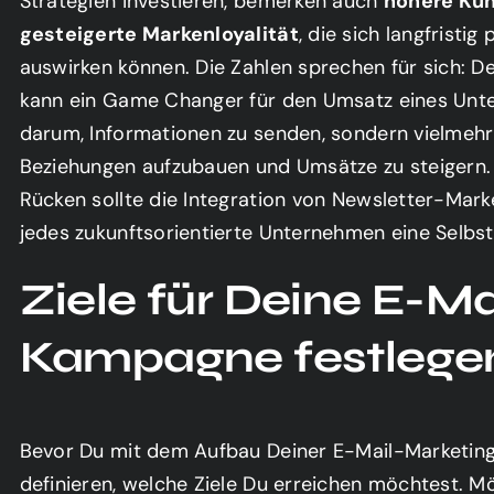
Strategien investieren, bemerken auch
höhere Ku
ichen Inhalt zuzugreifen, klicken Sie auf die
nten. Bitte beachten Sie, dass dabei Daten
gesteigerte Markenloyalität
, die sich langfristi
ttanbieter weitergegeben werden.
auswirken können. Die Zahlen sprechen für sich: De
kann ein Game Changer für den Umsatz eines Unte
Inhalt entsperren
darum, Informationen zu senden, sondern vielmehr
Beziehungen aufzubauen und Umsätze zu steigern. 
Mehr Informationen
Rücken sollte die Integration von Newsletter-Marke
jedes zukunftsorientierte Unternehmen eine Selbstv
Ziele für Deine E-M
Kampagne festlege
Bevor Du mit dem Aufbau Deiner E-Mail-Marketing
definieren, welche Ziele Du erreichen möchtest. 