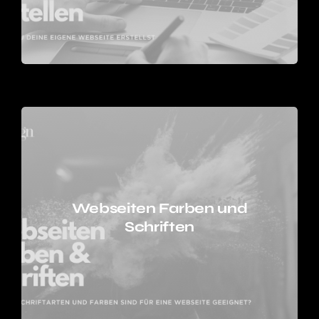
Webseiten Starter
Dezign
Webseiten Farben und
Schriften
Sichere dir jetzt kostenlosen Zugang zur Business
Dezigner Academy und erhalte das Modul
„Webseiten-Starter-Dezign“ kostenlos! Starte durch
und lerne, wie du deine eigene Webseite einfach
und ohne Vorkenntnisse erstellen kannst. Trage
dich ein und beginne sofort!