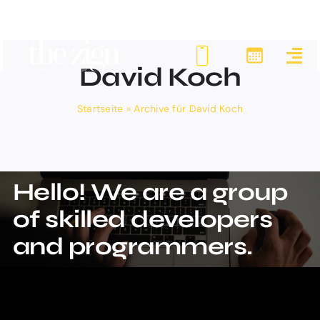
Zum
Inhalt
springen
David Koch
Startseite
»
Archive für David Koch
Hello! We are a group
of skilled developers
and programmers.