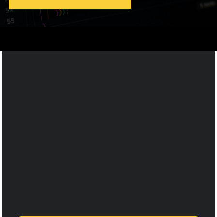
Webseiten Starter
Dezign
Sichere dir jetzt kostenlosen Zugang zur Business
Dezigner Academy und erhalte das Modul
„Webseiten-Starter-Dezign“ kostenlos! Starte durch
und lerne, wie du deine eigene Webseite einfach
und ohne Vorkenntnisse erstellen kannst. Trage
dich ein und beginne sofort!
Sie sehen gerade einen Platzhalterinhalt
von
HubSpot
. Um auf den eigentlichen
Inhalt zuzugreifen, klicken Sie auf die
Schaltfläche unten. Bitte beachten Sie,
dass dabei Daten an Drittanbieter
weitergegeben werden.