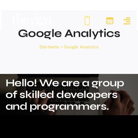
Zum
Inhalt
springen
Google Analytics
Startseite
»
Google Analytics
Hello! We are a group
of skilled developers
and programmers.