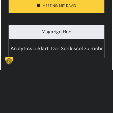
MEETING MIT DAVID
Magazign Hub
 Analytics erklärt: Der Schlüssel zu mehr Lead
LEISTUNGEN
INFORMATION
Web Dezign
Über the zign
Growth Dezign
Projekte
Social Dezign
Magazign
KI Dezign
Kontakt