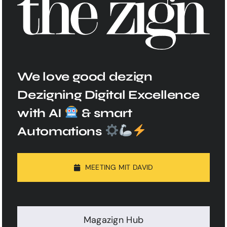
We love good dezign
Dezigning Digital Excellence
with AI
& smart
Automations
MEETING MIT DAVID
Magazign Hub