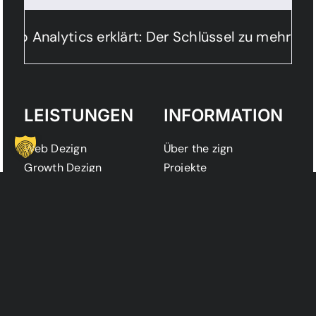
b Analytics erklärt: Der Schlüssel zu mehr Lea
LEISTUNGEN
INFORMATION
Web Dezign
Über the zign
Growth Dezign
Projekte
Social Dezign
Magazign
KI Dezign
Kontakt
Automation Dezign
Karriere
Tech Dezign
AWARDS &
KONTAKT
PARTNER