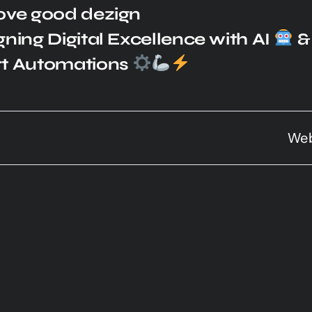
ove good dezign
ning Digital Excellence with AI
&
t Automations
Web Analyt
RMATION
AWARDS & PART
 zign
n