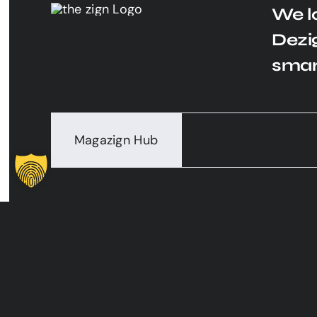
We l
Dezig
smar
Magazign Hub
LEISTUNGEN
INFO
Web Dezign
Über the
Growth Dezign
Projekte
Social Dezign
Magazig
KI Dezign
Kontakt