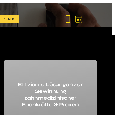
DEZIGNER
Effiziente Lösungen zur
Gewinnung
zahnmedizinischer
Fachkräfte & Praxen