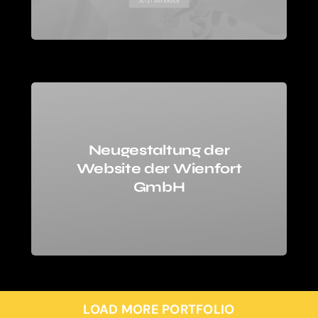
Neugestaltung der
Website der Wienfort
GmbH
LOAD MORE PORTFOLIO