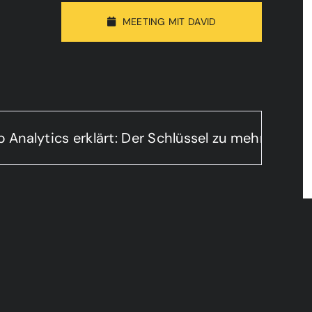
MEETING MIT DAVID
ics erklärt: Der Schlüssel zu mehr Leads und U
NER
KONTAKT
+49 0211 15807975
hello@thezign.de