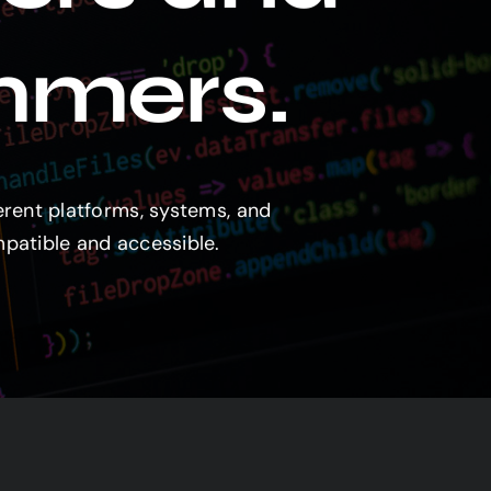
ul „Webseiten-Starter-Dezign“ kostenlos! Starte
e du deine eigene Webseite einfach und ohne
mmers.
len kannst. Trage dich ein und beginne sofort!
e einen Platzhalterinhalt von
HubSpot
. Um
ichen Inhalt zuzugreifen, klicken Sie auf die
nten. Bitte beachten Sie, dass dabei Daten
ttanbieter weitergegeben werden.
erent platforms, systems, and
patible and accessible.
Inhalt entsperren
Mehr Informationen