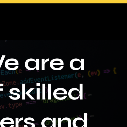
e are a
 skilled
en Starter Dezign
ers and
ostenlosen Zugang zur Business Dezigner Academy