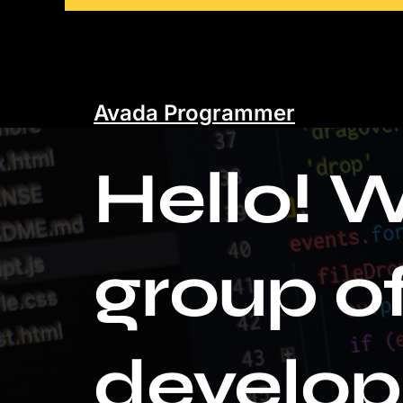
Avada Programmer
Hello! W
group of
Webseit
develop
Sichere dir jetzt k