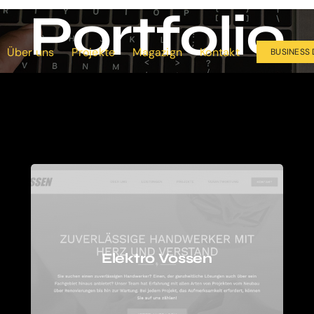
Portfolio
Über uns
Projekte
Magazign
Kontakt
BUSINESS 
Elektro Vossen