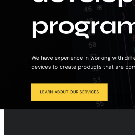
und erhalte das Mod
durch und lerne, wi
progra
Vorkenntnisse erstel
Sie sehen gerad
auf den eigentl
Schaltfläche u
an Dri
We have experience in working with diff
devices to create products that are com
LEARN ABOUT OUR SERVICES