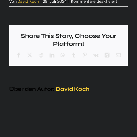
für
Von
David Koch
|
28. Juli 2024
|
Kommentare deaktiviert
Ariana
C.
Share This Story, Choose Your
Platform!
Facebook
X
Reddit
LinkedIn
WhatsApp
Tumblr
Pinterest
Vk
Xing
E-
Mail
Über den Autor:
David Koch