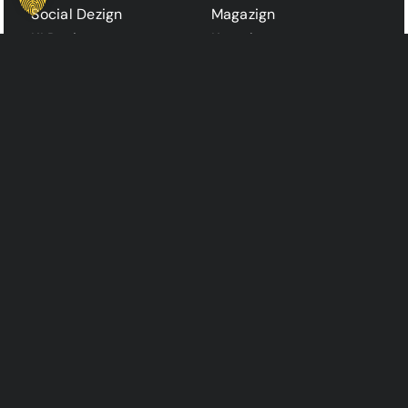
Social Dezign
Magazign
KI Dezign
Kontakt
Automation Dezign
Karriere
Tech Dezign
AWARDS &
KONTAKT
PARTNER
+49 0211 15807975
hello@thezign.de