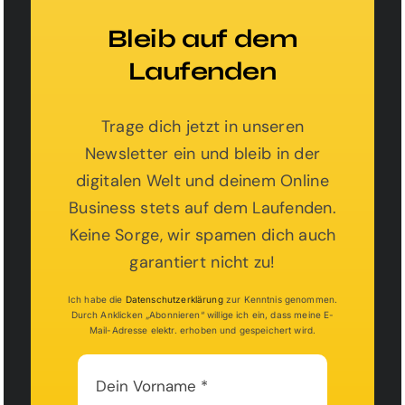
Webseiten Starter
Dezign
Bleib auf dem
Laufenden
Sichere dir jetzt kostenlosen Zugang zur Business
Dezigner Academy und erhalte das Modul
„Webseiten-Starter-Dezign“ kostenlos! Starte durch
Trage dich jetzt in unseren
und lerne, wie du deine eigene Webseite einfach
und ohne Vorkenntnisse erstellen kannst. Trage
Newsletter ein und bleib in der
dich ein und beginne sofort!
digitalen Welt und deinem Online
Business stets auf dem Laufenden.
Sie sehen gerade einen Platzhalterinhalt
Keine Sorge, wir spamen dich auch
von
HubSpot
. Um auf den eigentlichen
garantiert nicht zu!
Inhalt zuzugreifen, klicken Sie auf die
Schaltfläche unten. Bitte beachten Sie,
dass dabei Daten an Drittanbieter
Ich habe die
Datenschutzerklärung
zur Kenntnis genommen.
weitergegeben werden.
Durch Anklicken „Abonnieren“ willige ich ein, dass meine E-
Mail-Adresse elektr. erhoben und gespeichert wird.
Inhalt entsperren
Mehr Informationen