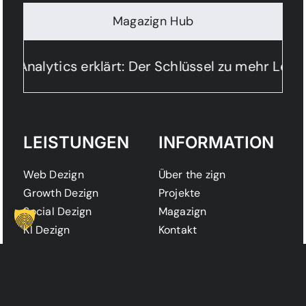
Magazign Hub
 Analytics erklärt: Der Schlüssel zu mehr Lead
LEISTUNGEN
INFORMATION
Web Dezign
Über the zign
Growth Dezign
Projekte
Social Dezign
Magazign
KI Dezign
Kontakt
Automation Dezign
Karriere
Tech Dezign