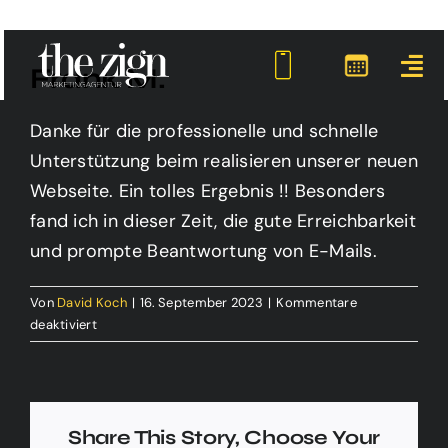
Zum
Inhalt
Frank M.
springen
Danke für die professionelle und schnelle
Unterstützung beim realisieren unserer neuen
Webseite. Ein tolles Ergebnis !! Besonders
fand ich in dieser Zeit, die gute Erreichbarkeit
und prompte Beantwortung von E-Mails.
Von
David Koch
|
16. September 2023
|
Kommentare
für
deaktiviert
Frank
M.
Share This Story, Choose Your