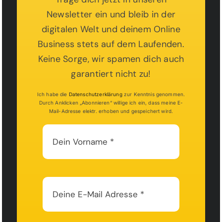
Sichere dir jetzt kostenlosen Zugang zur Business
Newsletter ein und bleib in der
Dezigner Academy und erhalte das Modul
„Webseiten-Starter-Dezign“ kostenlos! Starte durch
digitalen Welt und deinem Online
und lerne, wie du deine eigene Webseite einfach
Business stets auf dem Laufenden.
und ohne Vorkenntnisse erstellen kannst. Trage
dich ein und beginne sofort!
Keine Sorge, wir spamen dich auch
garantiert nicht zu!
Sie sehen gerade einen Platzhalterinhalt
Ich habe die
Datenschutzerklärung
zur Kenntnis genommen.
von
HubSpot
. Um auf den eigentlichen
Durch Anklicken „Abonnieren“ willige ich ein, dass meine E-
Inhalt zuzugreifen, klicken Sie auf die
Mail-Adresse elektr. erhoben und gespeichert wird.
Schaltfläche unten. Bitte beachten Sie,
dass dabei Daten an Drittanbieter
weitergegeben werden.
Inhalt entsperren
Mehr Informationen