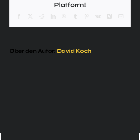
Platform!
Facebook
X
Reddit
LinkedIn
WhatsApp
Tumblr
Pinterest
Vk
Xing
E-
Mail
Über den Autor:
David Koch