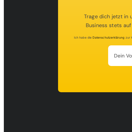
Sie sehen gerad
Trage dich jetzt in
auf den eigentl
Schaltfläche u
Business stets auf
an Dri
Ich habe die
Datenschutzerklärung
zur K