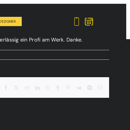
DEZIGNER
erlässig ein Profi am Werk. Danke.
Facebook
X
Reddit
LinkedIn
WhatsApp
Tumblr
Pinterest
Vk
Xing
E-
Mail