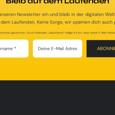
Bleib auf dem Laufenden
e einen Platzhalterinhalt von
HubSpot
. Um
 unseren Newsletter ein und bleib in der digitalen We
ichen Inhalt zuzugreifen, klicken Sie auf die
nten. Bitte beachten Sie, dass dabei Daten
 dem Laufenden. Keine Sorge, wir spamen dich auch g
ttanbieter weitergegeben werden.
enntnis genommen. Durch Anklicken „Abonnieren“ willige ich ein, dass meine E-Mail-Adress
Inhalt entsperren
ABONNI
Mehr Informationen