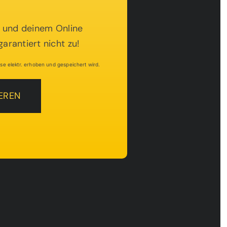
lt und deinem Online
arantiert nicht zu!
e elektr. erhoben und gespeichert wird.
EREN