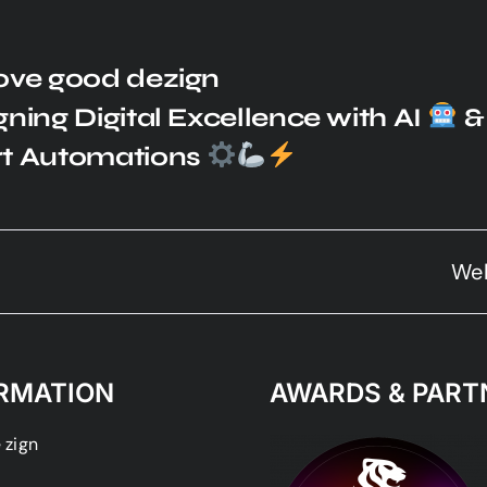
ove good dezign
ning Digital Excellence with AI
&
t Automations
Web A
RMATION
AWARDS & PART
 zign