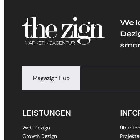
We l
Dezig
smar
Magazign Hub
LEISTUNGEN
INFO
Web Dezign
Über the
Growth Dezign
Projekte