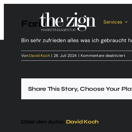
Zum
Inhalt
Farik I.
springen
Services
Bin sehr zufrieden alles was ich gebraucht h
für
Von
David Koch
|
28. Juli 2024
|
Kommentare deaktiviert
Far
I.
Share This Story, Choose Your Pl
Über den Autor:
David Koch