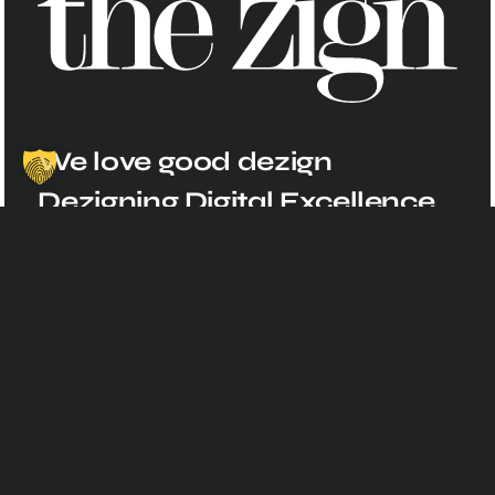
We love good dezign
Dezigning Digital Excellence
with AI
& smart
Automations
MEETING MIT DAVID
Magazign Hub