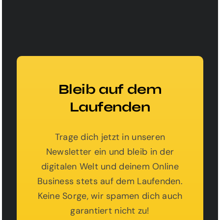
Bleib auf dem
Laufenden
Trage dich jetzt in unseren
Newsletter ein und bleib in der
digitalen Welt und deinem Online
Business stets auf dem Laufenden.
Keine Sorge, wir spamen dich auch
garantiert nicht zu!