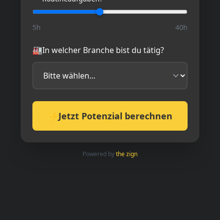
Webseiten Starter
Dezign
Sichere dir jetzt kostenlosen Zugang zur Business
Dezigner Academy und erhalte das Modul
„Webseiten-Starter-Dezign“ kostenlos! Starte durch
und lerne, wie du deine eigene Webseite einfach
und ohne Vorkenntnisse erstellen kannst. Trage
dich ein und beginne sofort!
Sie sehen gerade einen Platzhalterinhalt
von
HubSpot
. Um auf den eigentlichen
Inhalt zuzugreifen, klicken Sie auf die
Schaltfläche unten. Bitte beachten Sie,
dass dabei Daten an Drittanbieter
weitergegeben werden.
Inhalt entsperren