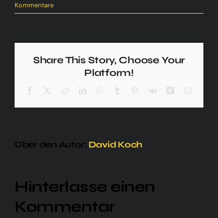
Kommentare
Share This Story, Choose Your
Platform!
Facebook
X
Reddit
LinkedIn
WhatsApp
Tumblr
Pinterest
Vk
Xing
E-
Mail
Über den Autor:
David Koch
Hinterlasse einen
Kommentar