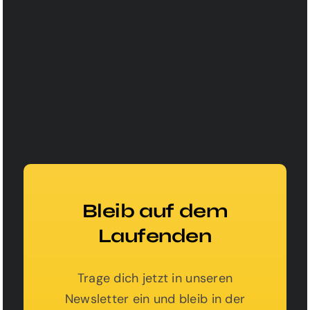
Sie sehen gerade einen Platzhalterinhalt
von
HubSpot
. Um auf den eigentlichen
Inhalt zuzugreifen, klicken Sie auf die
Schaltfläche unten. Bitte beachten Sie,
dass dabei Daten an Drittanbieter
weitergegeben werden.
Inhalt entsperren
Mehr Informationen
Bleib auf dem
Laufenden
Trage dich jetzt in unseren
Newsletter ein und bleib in der