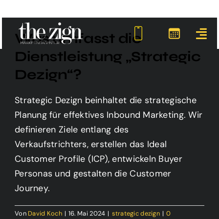
Zum
Inhalt
Was umfasst die
springen
Dienstleistung „Strategic
Dezign“?
Strategic Dezign beinhaltet die strategische
Planung für effektives Inbound Marketing. Wir
definieren Ziele entlang des
Verkaufstrichters, erstellen das Ideal
Customer Profile (ICP), entwickeln Buyer
Personas und gestalten die Customer
Journey.
Von
David Koch
|
16. Mai 2024
|
strategic dezign
|
0