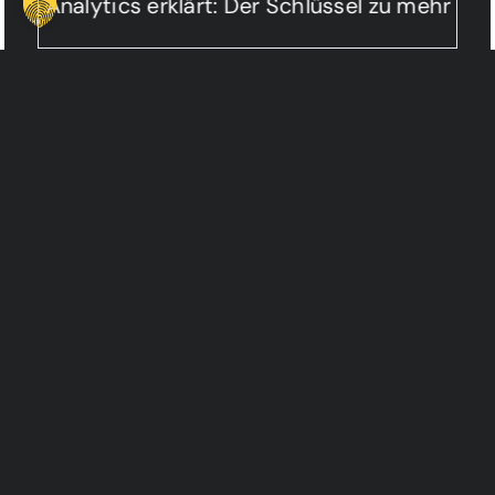
b Analytics erklärt: Der Schlüssel zu mehr Lea
LEISTUNGEN
INFORMATION
Web Dezign
Über the zign
Growth Dezign
Projekte
Social Dezign
Magazign
KI Dezign
Kontakt
Automation Dezign
Karriere
Tech Dezign
AWARDS &
KONTAKT
PARTNER
+49 0211 15807975
hello@thezign.de