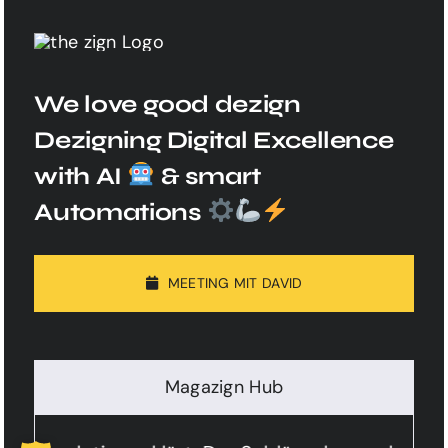
We love good dezign
Dezigning Digital Excellence
with AI
& smart
Automations
MEETING MIT DAVID
Magazign Hub