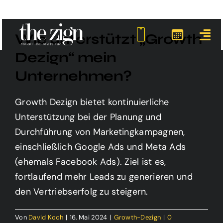
Zum
Inhalt
Wie unterstützt „Growth
springen
Dezign“ mein
Unternehmen?
Growth Dezign bietet kontinuierliche
Unterstützung bei der Planung und
Durchführung von Marketingkampagnen,
einschließlich Google Ads und Meta Ads
(ehemals Facebook Ads). Ziel ist es,
fortlaufend mehr Leads zu generieren und
den Vertriebserfolg zu steigern.
Von
David Koch
|
16. Mai 2024
|
Growth-Dezign
|
0