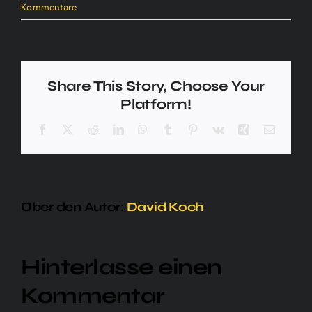
Kommentare
Share This Story, Choose Your
Platform!
Facebook
X
Reddit
LinkedIn
WhatsApp
Tumblr
Pinterest
Vk
Xing
E-
Mail
Über den Autor:
David Koch
Hinterlasse einen
Kommentar