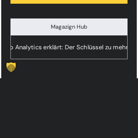
Magazign Hub
b Analytics erklärt: Der Schlüssel zu mehr Lea
LEISTUNGEN
INFORMATION
Web Dezign
Über the zign
Growth Dezign
Projekte
Social Dezign
Magazign
KI Dezign
Kontakt
Automation Dezign
Karriere
Tech Dezign