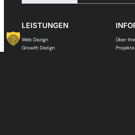
LEISTUNGEN
INFO
Web Dezign
Über the
Growth Dezign
Projekte
Social Dezign
Magazig
KI Dezign
Kontakt
Automation Dezign
Karriere
Tech Dezign