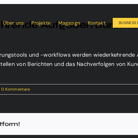
hrende Aufgaben durch A
Über uns
Projekte
Magazign
Kontakt
BUSINESS 
rungstools und -workflows werden wiederkehrende A
tellen von Berichten und das Nachverfolgen von Kun
0 Kommentare
atform!