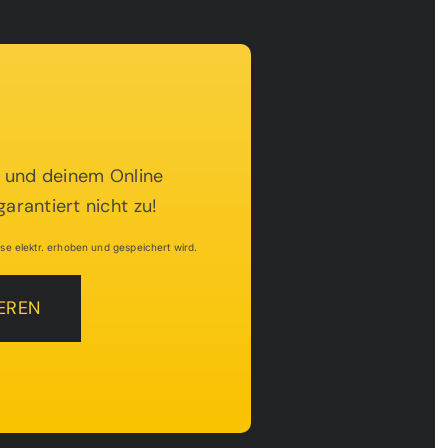
lt und deinem Online
arantiert nicht zu!
e elektr. erhoben und gespeichert wird.
EREN