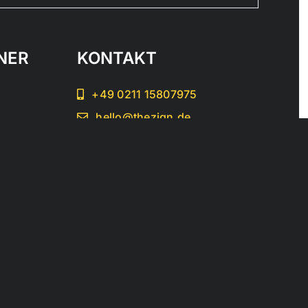
NER
KONTAKT
+49 0211 15807975
hello@thezign.de