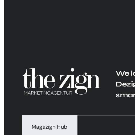
We l
Dezig
smar
Magazign Hub