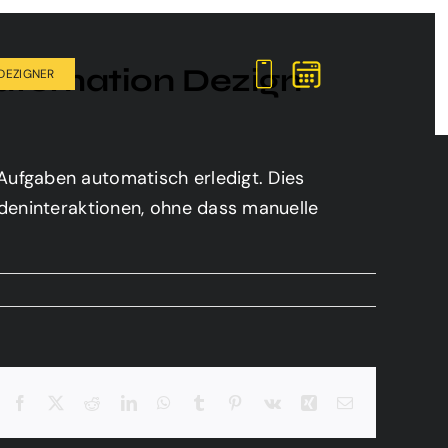
utomation Dezign
DEZIGNER
ufgaben automatisch erledigt. Dies
deninteraktionen, ohne dass manuelle
Facebook
X
Reddit
LinkedIn
WhatsApp
Tumblr
Pinterest
Vk
Xing
E-
Mail