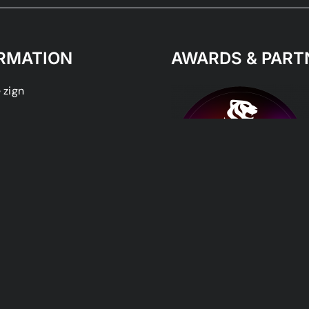
RMATION
AWARDS & PART
 zign
n
Datenschutzerklärung
Impressum
AGB