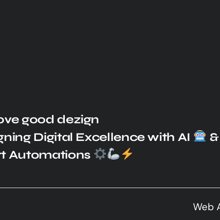
ove good dezign
ning Digital Excellence with AI
&
t Automations
Web Anal